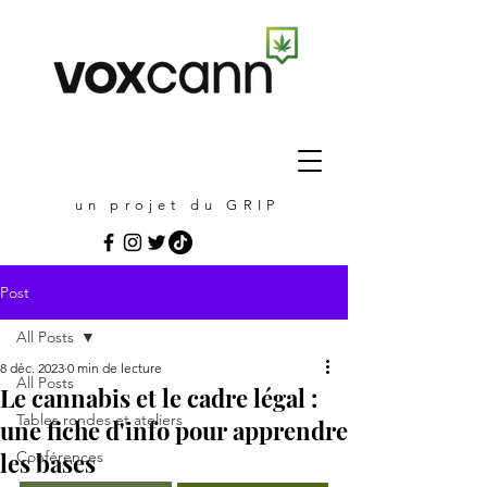
un projet du GRIP
Post
All Posts
8 déc. 2023
0 min de lecture
All Posts
Le cannabis et le cadre légal :
Tables rondes et ateliers
une fiche d'info pour apprendre
les bases
Conférences