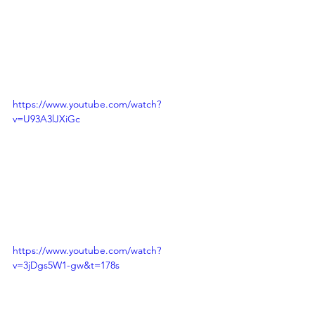
https://www.youtube.com/watch?
v=U93A3lJXiGc
https://www.youtube.com/watch?
v=3jDgs5W1-gw&t=178s