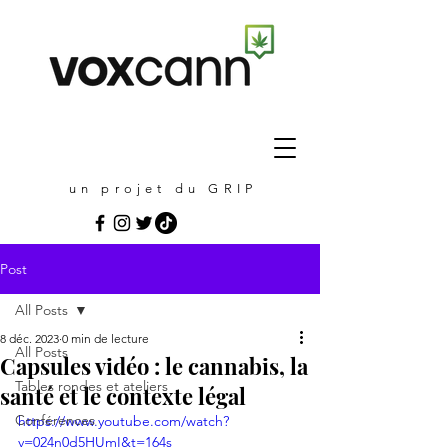
un projet du GRIP
Post
All Posts
8 déc. 2023
0 min de lecture
All Posts
Capsules vidéo : le cannabis, la
Tables rondes et ateliers
santé et le contexte légal
Conférences
https://www.youtube.com/watch?
v=024n0d5HUmI&t=164s