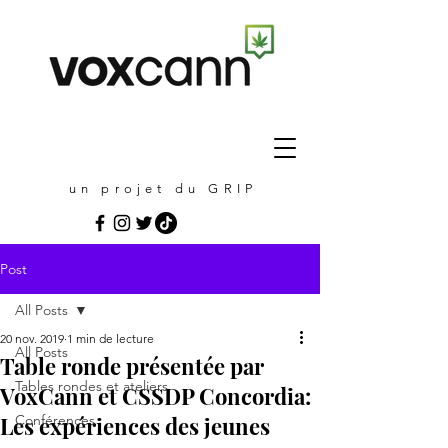
un projet du GRIP
Post
All Posts
20 nov. 2019
1 min de lecture
All Posts
Table ronde présentée par
Tables rondes et ateliers
VoxCann et CSSDP Concordia:
Les expériences des jeunes
Conférences