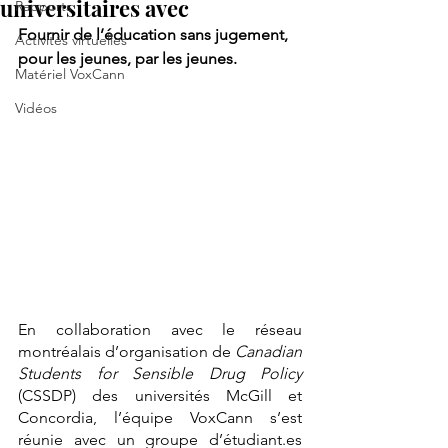
universitaires avec
Rapports
Fournir de l’éducation sans jugement, 
Activités virtuelles
pour les jeunes, par les jeunes.
Matériel VoxCann
Vidéos
En collaboration avec le réseau 
montréalais d’organisation de 
Canadian 
Students for Sensible Drug Policy 
(CSSDP) des universités McGill et 
Concordia, l’équipe VoxCann s’est 
réunie avec un groupe d’étudiant.es 